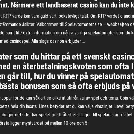
mat. Närmare ett landbaserat casino kan du inte
TP värde kan vara guld värt, bokstavligt talat. Om RTP värdet o andra s
sstämmande åsikter. Välkommen till Spelautomaterna.se – webbsajten dä
de samt lite extra information om några vanliga spelautomater som du kan
med casinospel. Alla slags casinon erbjuder …
r som du hittar på ett svenskt casino
 med en återbetalningskvoten som ofta 
en går till, hur du vinner på spelautoma
r bästa bonusen som så ofta erbjuds på 
appar för de kan såklart se olika ut utifrån val av spel och tema. Coin v
a hela din insats. Lines betyder att du kan välja vinstlinjer. Level betyd
 du gör det i det här spelet är att återbetalningen till spelarna är relati
t första ligger myntvärdet på mellan 10 öre och 5