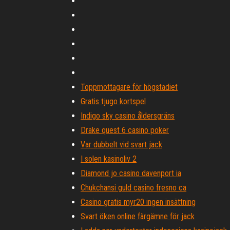
Toppmottagare för högstadiet
Gratis tjugo kortspel
Indigo sky casino åldersgräns
Drake quest 6 casino poker
Var dubbelt vid svart jack
I solen kasinoliv 2
Diamond jo casino davenport ia
Chukchansi guld casino fresno ca
Casino gratis myr20 ingen insättning
Svart öken online färgämne för jack