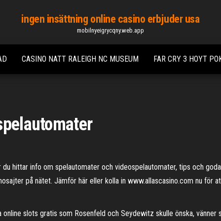
ingen insättning online casino erbjuder usa
mobilnyeigrycqny.web.app
AD
CASINO NATT RALEIGH NC MUSEUM
FAR CRY 3 HOYT PO
 spelautomater
du hittar info om spelautomater och videospelautomater, tips och goda r
nosajter på nätet. Jämför här eller kolla in www.allascasino.com nu för 
 online slots gratis som Rosenfeld och Seydewitz skulle önska, vänner s