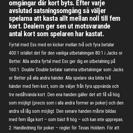
omgångar där kort byts. Efter varje
avslutad satsningsomgång så väljer
spelarna att kasta allt mellan noll till fem
kort. Dealern ger sen ut motsvarande
antal kort som spelaren har kastat.
Fyrtal med Ess med en kicker mellan två och fyra betalar
400:1 istället det för den vanliga utbetalningen 80:1 i Jacks or
Better. Alla andra fyrtal med Ess ger dig en utbetalning på
160:1. Double Double betalar samma utbetalningar som Jacks
or Better på alla andra händer. Alla spelare ska bilda två
händer med fem kort, som de väljer från fyra uppvända och
tre nedåtvända kort. Den ena handen gäller det att få så hög
som möjligt (precis som i alla andra former av poker) och den
andra så låg som möjligt. Den senare handen måste bildas
med fem låga kort – som bäst 8 hög – och kan inte upprepas.
2. Handledning för poker – regler för Texas Holdem. För att