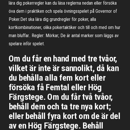
lära dig pokerregler kan du läsa reglerna nedan eller försöka
öva dem i praktiken och spela övningsspelet på Governor of
Poker.Det ska lära dig grundregler för poker, alla
kortkombinationer, olika pokertaktiker och till och med om hur
man bluffar.. Regler: Mörkar; De är antal marker som läggs av
spelare inför spelet.
Om du får en hand med tre tvåor,
vilket är inte är sannolikt, då kan
du behålla alla fem kort eller
försöka få Femtal eller Hög
Färgstege. Om du får två tvåor,
behåll dem och ta tre nya kort;
eller behåll fyra kort om de är del
av en Hög Färgstege. Behåll