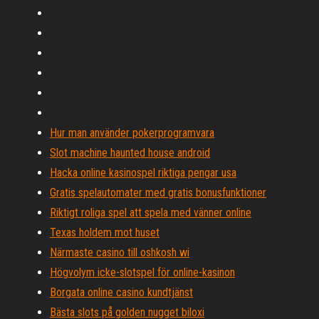
Hur man använder pokerprogramvara
Slot machine haunted house android
Hacka online kasinospel riktiga pengar usa
Gratis spelautomater med gratis bonusfunktioner
Riktigt roliga spel att spela med vänner online
Texas holdem mot huset
Närmaste casino till oshkosh wi
Högvolym icke-slotspel för online-kasinon
Borgata online casino kundtjänst
Bästa slots på golden nugget biloxi