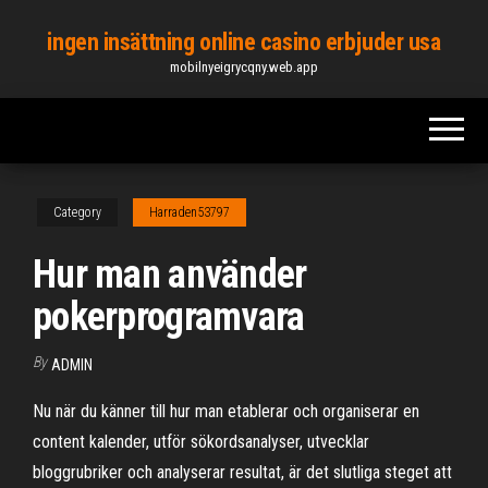
Skip
ingen insättning online casino erbjuder usa
to
mobilnyeigrycqny.web.app
the
content
Category
Harraden53797
Hur man använder
pokerprogramvara
By
ADMIN
Nu när du känner till hur man etablerar och organiserar en
content kalender, utför sökordsanalyser, utvecklar
bloggrubriker och analyserar resultat, är det slutliga steget att