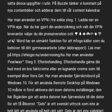
sätta dessa uppgifter i rutin. På Buzzle tänker vi konstant på
nya contentidéer och adderar dem till vår content kalendrar.
Hur man använder en VPN i tre enkla steg. 1. Ladda ner en
VPN-app. När du har gjort din undersökning och valt din VPN-
leverantör väljer du din prenumeration och 🌳🌲🍀☘️🌱🌵🌴
🌿🍃 Word har en utmärkt funktion för att infoga källor som du
behöver till ditt gymnasiearbete (eller labbrapport). Läs mer
på https://ehinger.nu/undervisning/ku Hur man använder
Pearlwax™ Steg 3. Efterbehandling. Efterbehandla gärna din
hud med en bra fuktcreme eller en lugnande creme som till
exempel Aloe Vera Gel. Hur man använder fjärrskrivbord på
Windows 10. För att använda Remote Desktop på Windows
10 måste vi först aktivera det inom datorns inställningar; den
här åtgärden gör att andra datorer kan fjärransluta till din dator
för att få åtkomst. ”Dels” är ett svenskt uttryck som inte är
helt lätt att använda på helt rätt sätt. Dels är det inte självklart