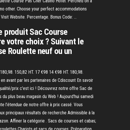
oulette Course Pas Cher Casino Hotel. Perched on a
e no other. Choose your perfect accommodations
y. Visit Website. Percentage. Bonus Code: …
e produit Sac Course
e votre choix ? Suivant le
se Roulette neuf ou un
i 180,98. 150,82 HT. 17 €98 14 €98 HT. 180,98.
n avant par les partenaires de Cdiscount En savoir
ualité/prix c'est ici ! Découvrez notre offre Sac de
es du plus beau magasin du Web ! Aujourd'hui samedi
te l’étendue de notre offre à prix cassé. Vous
aux principaux résultats de recherche Admissible à la
azon. Affiner la catégorie . Sacs de courses et cabas;
 roulettes Chariots et sacs de courses; Préparation