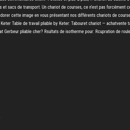
ots et sacs de transport. Un chariot de courses, ce n’est pas forcément c
 redorer cette image en vous présentant nos différents chariots de course
Keter Table de travail pliable by Keter: Tabouret chariot — achatvente t
chat Gerbeur pliable cher? Rsultats de isotherme pour: Rcupration de rou
m