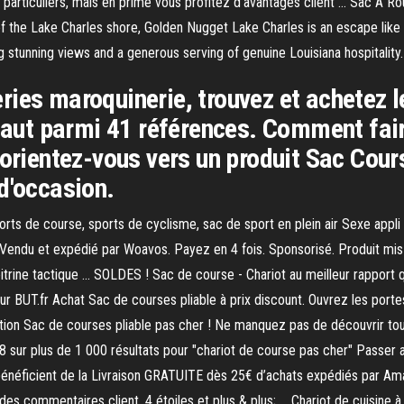
articuliers, mais en prime vous profitez d'avantages client … Sac A R
f the Lake Charles shore, Golden Nugget Lake Charles is an escape lik
g stunning views and a generous serving of genuine Louisiana hospitalit
ies maroquinerie, trouvez et achetez l
 faut parmi 41 références. Comment fair
 orientez-vous vers un produit Sac Cour
d'occasion.
orts de course, sports de cyclisme, sac de sport en plein air Sexe appl
ndu et expédié par Woavos. Payez en 4 fois. Sponsorisé. Produit mis e
itrine tactique … SOLDES ! Sac de course - Chariot au meilleur rapport q
ur BUT.fr Achat Sac de courses pliable à prix discount. Ouvrez les port
ection Sac de courses pliable pas cher ! Ne manquez pas de découvrir tou
8 sur plus de 1 000 résultats pour "chariot de course pas cher" Passer 
nts bénéficient de la Livraison GRATUITE dès 25€ d’achats expédiés par Am
es commentaires client. 4 étoiles et plus & plus; … Chariot de cuisine à