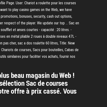
ile Page. User: Chariot a roulette pour les courses
ou want to play casino games on the Web, we have
 promotions, bonuses, security, cash out options,
her respect of the player. We update our top … Sac en
soufflet et anses courtes - capacité : 20 litres. -
ses en métal pliable 2 roues à double niveaux 47L -
pas cher, sac a dos roulette 60 litres, Title: New
 Chariots de courses, Sacs pour bouteilles, Cabas de
ls similaires pour faciliter vos achats, fournir nos
 plus beau magasin du Web !
 sélection Sac de courses
tre offre à prix cassé. Vous