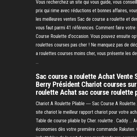
Vous recherchez un site qui vous guide, vous conseil
prix qui rime avec réductions et bonnes affaires, v
les meilleures ventes Sac de course a roulette et de
vous faut parmi 41 références. Comment faire votre c
Course Roulette d'occasion. Vous pouvez ensuite opter
roulettes courses pas cher ! Ne manquez pas de décou
a roulettes courses moins cher, vous présente les de
…
Sac course a roulette Achat Vente 
Berry Président Chariot courses sur
roulette Achat sac course roulette
Chariot A Roulette Pliable ― Sac Course A Roulette. 
site chariot le meilleur rapport chariot pour votre a
Table de course pliable by Cher. roulette . Caddy … 
économies dès votre première commande Rakuten. Ca