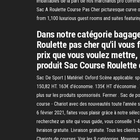
imbattables de la part de nos marchands pro comme p
Sac A Roulette Course Pas Cher picturesque curve o
from 1,100 luxurious guest rooms and suites featurin
Dans notre catégorie bagager
Roulette pas cher qu'il vous
prix que vous voulez mettre,
produit Sac Course Roulette 
Sac De Sport | Matériel: Oxford Scène applicable: sp
150,82 HT. 163€ d'économie. 135€ HT d'économie . Ve
plus sur les produits sponsorisés. Fermer . Sac de po
course - Chariot avec des nouveautés toute l'année s
6 février 2021, faites vous plaisir grâce à notre sél
recherchez un site qui vous guide, vous conseille 1-4
livraison gratuite. Livraison gratuite. Tous les clie
Chariots de courses; Voir les 9 catégories. Moyenne d